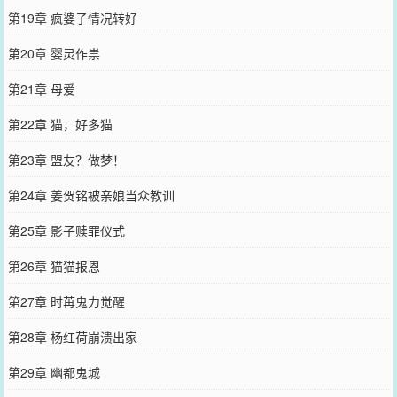
第19章 疯婆子情况转好
第20章 婴灵作祟
第21章 母爱
第22章 猫，好多猫
第23章 盟友？做梦！
第24章 姜贺铭被亲娘当众教训
第25章 影子赎罪仪式
第26章 猫猫报恩
第27章 时苒鬼力觉醒
第28章 杨红荷崩溃出家
第29章 幽都鬼城