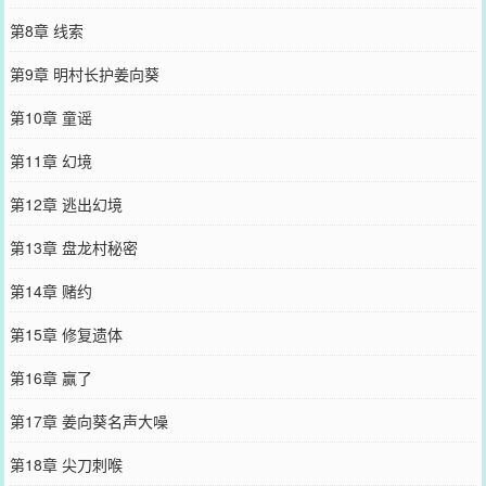
第8章 线索
第9章 明村长护姜向葵
第10章 童谣
第11章 幻境
第12章 逃出幻境
第13章 盘龙村秘密
第14章 赌约
第15章 修复遗体
第16章 赢了
第17章 姜向葵名声大噪
第18章 尖刀刺喉