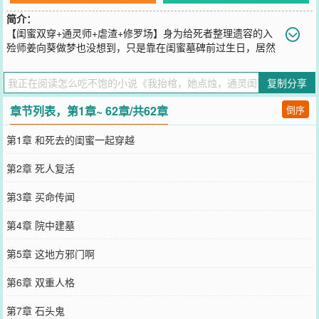
简介：
【闺蜜双穿+通灵师+虐渣+修罗场】身为给死者整理遗容的入
殓师姜向葵做梦也没想到，只是靠在闺蜜墓碑前过生日，居然
穿越了。瓦罐坟里是骨瘦嶙峋的疯癫母亲。旁边怒骂的是要将她活埋
冥婚的父亲。还好，闺蜜一起穿来了！联手救醒假死七日的冥婚对
复制分享
象，带着母亲独立门户，做起通灵师的买卖。可奇怪的事情还在继续
发生。死了十四年的邻家弟弟一夜复活，正乖巧坐在板凳上吃东西。
章节列表，第1章~ 62章/共62章
倒序
即将生产的妇人忽然呆滞，嘴里念着听不懂的话语。只是点了根蜡
烛，雨水中弥漫着咸腥黏腻的气息，步步逼近……
第1章 和死去的闺蜜一起穿越
您要是觉得《
我抬棺，她点烛，通灵闺蜜杀疯了
》还不错的话请不要
忘记向您QQ群和微博微信里的朋友推荐哦！
第2章 死人复活
第3章 买命传闻
第4章 院中建墓
第5章 这地方邪门啊
第6章 双重人格
第7章 石头鬼