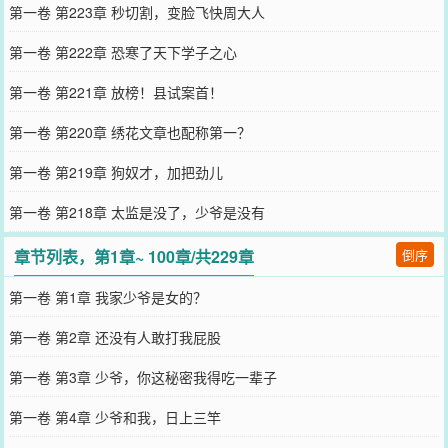
第一卷 第223章 秒切割，变脸飞快周大人
第一卷 第222章 恐寒了天下学子之心
第一卷 第221章 放榜！县试案首！
第一卷 第220章 绣花文章也配称第一？
第一卷 第219章 狗奴才，加把劲儿
第一卷 第218章 太监是没了，少爷是没有
章节列表，第1章~ 100章/共229章
倒序
第一卷 第1章 我家少爷是女的？
第一卷 第2章 还没有人敢打我屁股
第一卷 第3章 少爷，你这秘密我得吃一辈子
第一卷 第4章 少爷和我，日上三竿