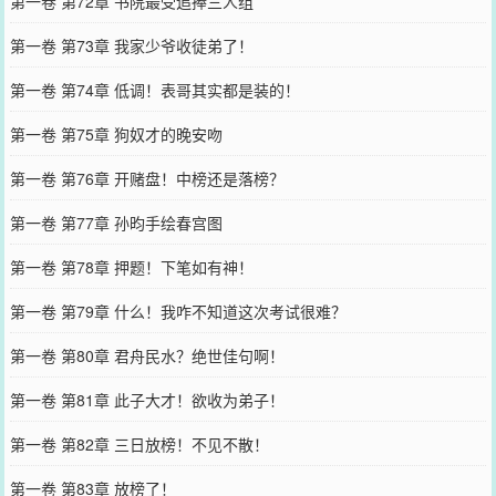
第一卷 第72章 书院最受追捧三人组
第一卷 第73章 我家少爷收徒弟了！
第一卷 第74章 低调！表哥其实都是装的！
第一卷 第75章 狗奴才的晚安吻
第一卷 第76章 开赌盘！中榜还是落榜？
第一卷 第77章 孙昀手绘春宫图
第一卷 第78章 押题！下笔如有神！
第一卷 第79章 什么！我咋不知道这次考试很难？
第一卷 第80章 君舟民水？绝世佳句啊！
第一卷 第81章 此子大才！欲收为弟子！
第一卷 第82章 三日放榜！不见不散！
第一卷 第83章 放榜了！