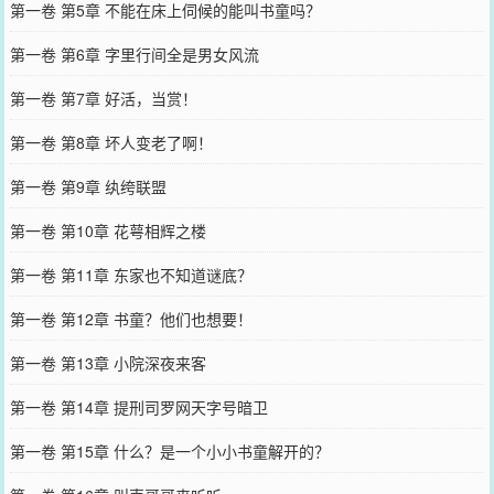
第一卷 第5章 不能在床上伺候的能叫书童吗？
第一卷 第6章 字里行间全是男女风流
第一卷 第7章 好活，当赏！
第一卷 第8章 坏人变老了啊！
第一卷 第9章 纨绔联盟
第一卷 第10章 花萼相辉之楼
第一卷 第11章 东家也不知道谜底？
第一卷 第12章 书童？他们也想要！
第一卷 第13章 小院深夜来客
第一卷 第14章 提刑司罗网天字号暗卫
第一卷 第15章 什么？是一个小小书童解开的？