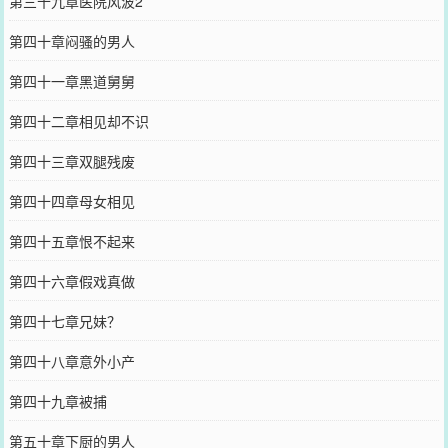
第三十九章医院风波2
第四十章闷骚的男人
第四十一章黑道舅舅
第四十二章相见却不识
第四十三章双腿残废
第四十四章母女相见
第四十五章恨不起来
第四十六章假戏真做
第四十七章兄妹？
第四十八章意外小产
第四十九章被捕
第五十章下厨的男人