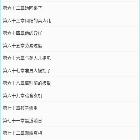
第六十二章她回来了
第六十三章纠结的美人儿
第六十四章他的异样
第六十五章劳累过度
第六十六章与美人儿相见
第六十七章准男人被拐了
第六十八章离别前的极致
第六十九章暗含玄机
第七十章孩子病重
第七十一章黑道消息
第七十二章渐露真相