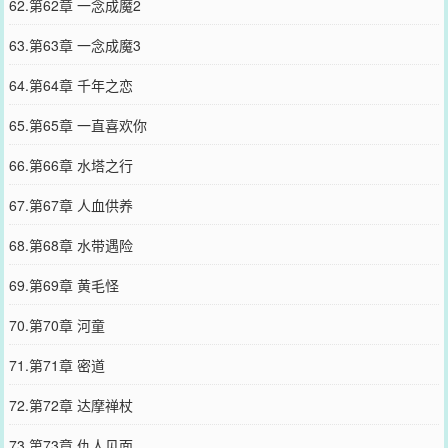
62.第62章 一念成魔2
63.第63章 一念成魔3
64.第64章 千年之恋
65.第65章 一直喜欢你
66.第66章 水塔之行
67.第67章 人血供养
68.第68章 水带遇险
69.第69章 黄毛怪
70.第70章 河童
71.第71章 密道
72.第72章 达摩禅杖
73.第73章 仇人见面