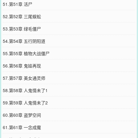
51.第51章 活尸
52.第52章 三尾蜈蚣
53.第53章 绿毛僵尸
54.第54章 五行阴阳道
55.第55章 植物大战僵尸
56.第56章 鬼娃再现
57.第57章 美女通灵师
58.第58章 人鬼情未了1
59.第59章 人鬼情未了2
60.第60章 盗梦空间
61.第61章 一念成魔