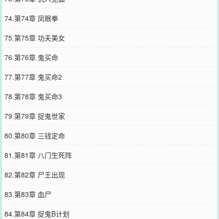
74.第74章 凤眼拳
75.第75章 功夫美女
76.第76章 鬼买命
77.第77章 鬼买命2
78.第78章 鬼买命3
79.第79章 捉鬼世家
80.第80章 三钱定命
81.第81章 八门生死阵
82.第82章 尸王出现
83.第83章 血尸
84.第84章 捉鬼B计划