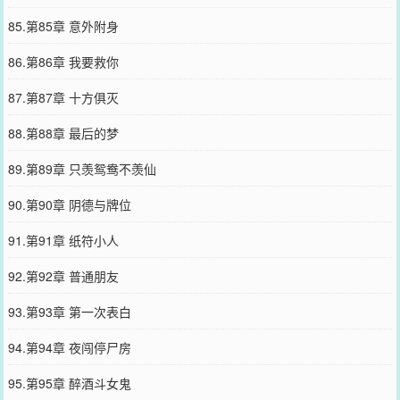
85.第85章 意外附身
86.第86章 我要救你
87.第87章 十方俱灭
88.第88章 最后的梦
89.第89章 只羡鸳鸯不羡仙
90.第90章 阴德与牌位
91.第91章 纸符小人
92.第92章 普通朋友
93.第93章 第一次表白
94.第94章 夜闯停尸房
95.第95章 醉酒斗女鬼