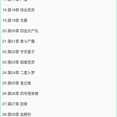
18.第18章 侍女怨灵
19.第19章 古墓
20.第20章 四血灭尸丸
21.第21章 勇斗尸魔
22.第22章 守灵童子
23.第23章 超度怨灵
24.第24章 二度入梦
25.第25章 鬼记者
26.第26章 四号宿舍楼
27.第27章 刮骨
28.第28章 血精符