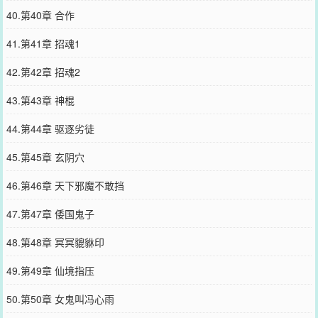
40.第40章 合作
41.第41章 招魂1
42.第42章 招魂2
43.第43章 神棍
44.第44章 驱逐劣徒
45.第45章 玄阴穴
46.第46章 天下邪魔不敢挡
47.第47章 倭国鬼子
48.第48章 冥冥貔貅印
49.第49章 仙境指压
50.第50章 女鬼叫冯心雨