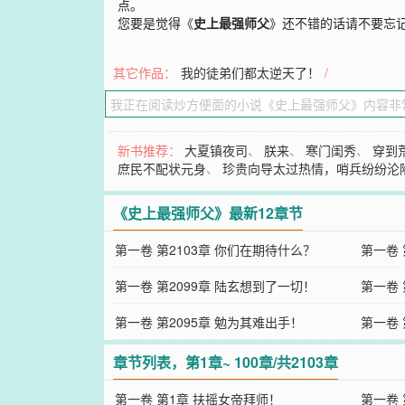
点。
您要是觉得《
史上最强师父
》还不错的话请不要忘
其它作品：
我的徒弟们都太逆天了！
/
新书推荐：
大夏镇夜司
、
朕来
、
寒门闺秀
、
穿到
庶民不配状元身
、
珍贵向导太过热情，哨兵纷纷沦
《史上最强师父》最新12章节
第一卷 第2103章 你们在期待什么？
第一卷 
第一卷 第2099章 陆玄想到了一切！
第一卷 
第一卷 第2095章 勉为其难出手！
第一卷 
章节列表，第1章~ 100章/共2103章
第一卷 第1章 扶摇女帝拜师！
第一卷