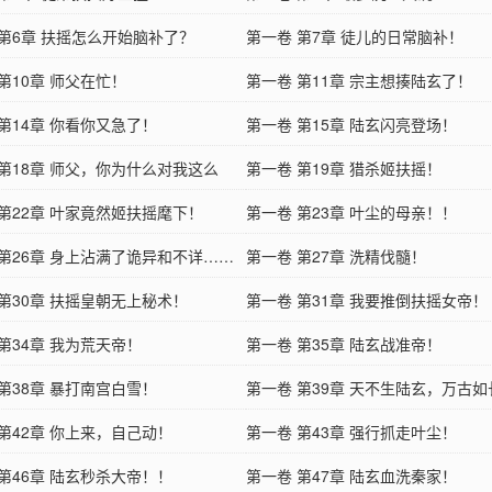
 第6章 扶摇怎么开始脑补了？
第一卷 第7章 徒儿的日常脑补！
第10章 师父在忙！
第一卷 第11章 宗主想揍陆玄了！
第14章 你看你又急了！
第一卷 第15章 陆玄闪亮登场！
 第18章 师父，你为什么对我这么
第一卷 第19章 猎杀姬扶摇！
 第22章 叶家竟然姬扶摇麾下！
第一卷 第23章 叶尘的母亲！！
 第26章 身上沾满了诡异和不详……
第一卷 第27章 洗精伐髓！
 第30章 扶摇皇朝无上秘术！
第一卷 第31章 我要推倒扶摇女帝！
第34章 我为荒天帝！
第一卷 第35章 陆玄战准帝！
第38章 暴打南宫白雪！
第一卷 第39章 天不生陆玄，万古
第42章 你上来，自己动！
第一卷 第43章 强行抓走叶尘！
第46章 陆玄秒杀大帝！！
第一卷 第47章 陆玄血洗秦家！