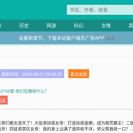
市
历史
网游
科幻
言情
追看新章节，下载本站客户端无广告APP
↓↓↓
更新时间：2026-08-07 06:05:05
直达底部
第2103章 你们在期待什么？
阅读
徒弟们都太逆天了！大徒弟扶摇女帝：打造扶摇皇朝，成为南荒霸主！二
出世！四徒弟禁区女帝：我的身上沾满了诡异和不详，师父帮我吸一口？