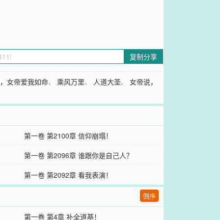
复制分享
后，女帝爱我如命
、
乘风万里
、
人道大圣
、
女帝说，
第一卷 第2100章 信仰崩塌！
第一卷 第2096章 谁跟你是自己人？
第一卷 第2092章 看我表演！
倒序
第一卷 第4章 补全道基！