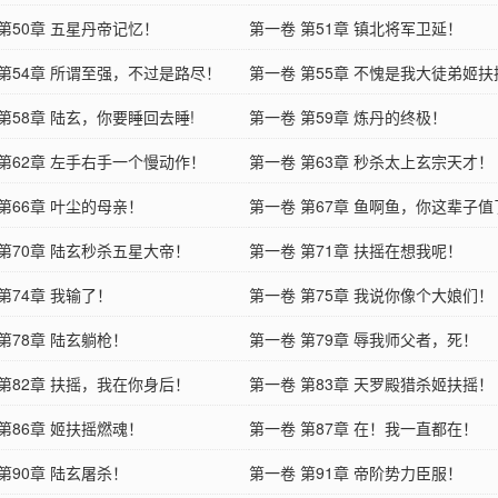
第50章 五星丹帝记忆！
第一卷 第51章 镇北将军卫延！
 第54章 所谓至强，不过是路尽！
第一卷 第55章 不愧是我大徒弟姬扶
第58章 陆玄，你要睡回去睡!
第一卷 第59章 炼丹的终极！
 第62章 左手右手一个慢动作！
第一卷 第63章 秒杀太上玄宗天才！
第66章 叶尘的母亲！
第一卷 第67章 鱼啊鱼，你这辈子值
 第70章 陆玄秒杀五星大帝！
第一卷 第71章 扶摇在想我呢！
第74章 我输了！
第一卷 第75章 我说你像个大娘们！
第78章 陆玄躺枪！
第一卷 第79章 辱我师父者，死！
 第82章 扶摇，我在你身后！
第一卷 第83章 天罗殿猎杀姬扶摇！
第86章 姬扶摇燃魂！
第一卷 第87章 在！我一直都在！
第90章 陆玄屠杀！
第一卷 第91章 帝阶势力臣服！