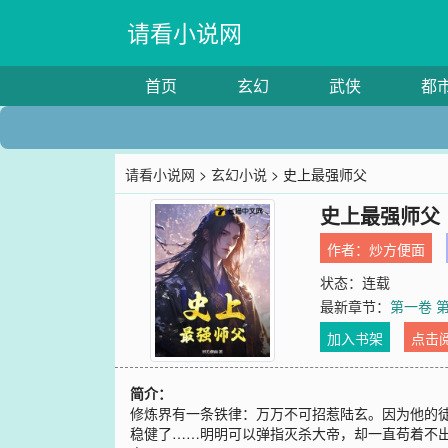
请看小说网
首页
玄幻
武侠
都
请看小说网
>
玄幻小说
> 史上最强师父
史上最强师父
作者：
炒方便面
状态：连载
最新章节：
第一卷 
加入书架
点击
简介：
修炼界有一条铁律：万万不可招惹陆玄。因为他的
稳健了……明明可以弹指灭杀大帝，却一直苟着不