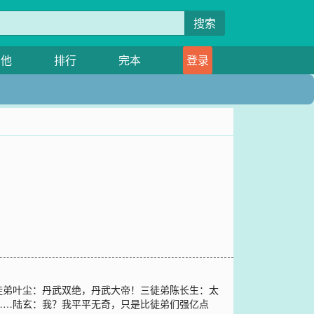
搜索
其他
排行
完本
登录
徒弟叶尘：丹武双绝，丹武大帝！三徒弟陈长生：太
……陆玄：我？我平平无奇，只是比徒弟们强亿点