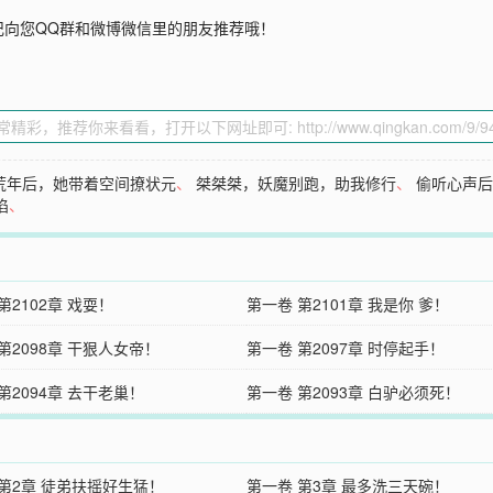
记向您QQ群和微博微信里的朋友推荐哦！
荒年后，她带着空间撩状元
、
桀桀桀，妖魔别跑，助我修行
、
偷听心声
陷
、
第2102章 戏耍！
第一卷 第2101章 我是你 爹！
第2098章 干狠人女帝！
第一卷 第2097章 时停起手！
第2094章 去干老巢！
第一卷 第2093章 白驴必须死！
 第2章 徒弟扶摇好生猛！
第一卷 第3章 最多洗三天碗！