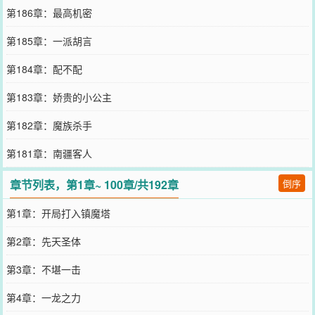
第186章：最高机密
第185章：一派胡言
第184章：配不配
第183章：娇贵的小公主
第182章：魔族杀手
第181章：南疆客人
章节列表，第1章~ 100章/共192章
倒序
第1章：开局打入镇魔塔
第2章：先天圣体
第3章：不堪一击
第4章：一龙之力