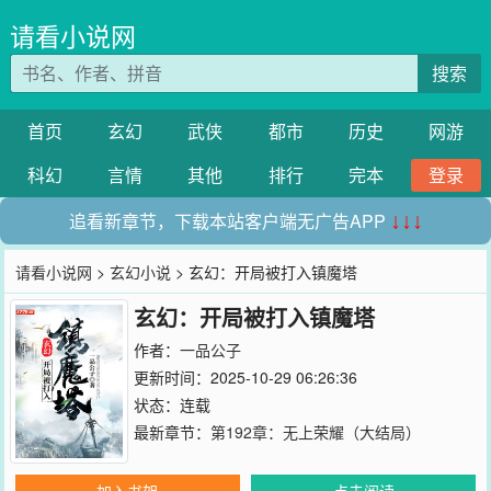
请看小说网
搜索
首页
玄幻
武侠
都市
历史
网游
科幻
言情
其他
排行
完本
登录
追看新章节，下载本站客户端无广告APP
↓↓↓
请看小说网
>
玄幻小说
> 玄幻：开局被打入镇魔塔
玄幻：开局被打入镇魔塔
作者：
一品公子
更新时间：2025-10-29 06:26:36
状态：连载
最新章节：
第192章：无上荣耀（大结局）
加入书架
点击阅读