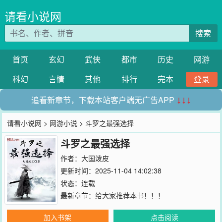
请看小说网
搜索
首页
玄幻
武侠
都市
历史
网游
科幻
言情
其他
排行
完本
登录
追看新章节，下载本站客户端无广告APP
↓↓↓
请看小说网
>
网游小说
> 斗罗之最强选择
斗罗之最强选择
作者：
大国泼皮
更新时间：2025-11-04 14:02:38
状态：连载
最新章节：
给大家推荐本书！！！
加入书架
点击阅读