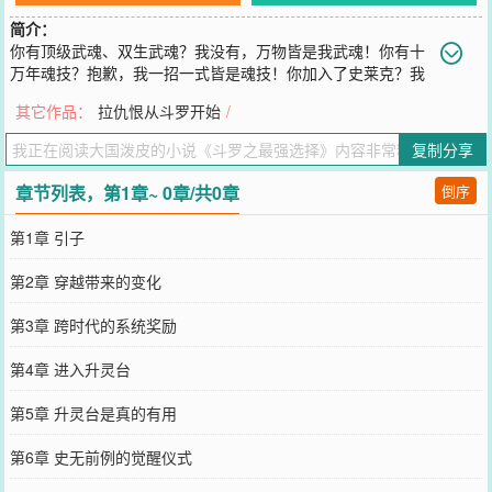
简介：
你有顶级武魂、双生武魂？我没有，万物皆是我武魂！你有十
万年魂技？抱歉，我一招一式皆是魂技！你加入了史莱克？我
不需要，真正的天才何须教导！什么？你要灭了武魂殿？那不行，武
其它作品：
拉仇恨从斗罗开始
/
魂殿已是我的囊中物！
您要是觉得《
斗罗之最强选择
》还不错的话请不要忘记向您QQ群和微
复制分享
博微信里的朋友推荐哦！
章节列表，第1章~ 0章/共0章
倒序
第1章 引子
第2章 穿越带来的变化
第3章 跨时代的系统奖励
第4章 进入升灵台
第5章 升灵台是真的有用
第6章 史无前例的觉醒仪式