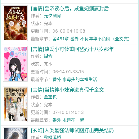
[言情]皇帝读心后，咸鱼妃躺赢封后
作者：
元夕圆宵
状态：完本
更新时间：06-09 04:10:08
最新章节：
第481章 番外 不负年华不负卿（全文完）
[言情]缺爱小可怜重回爸妈十八岁那年
作者：
蝴俞
状态：完本
更新时间：06-14 01:33:15
最新章节：
番外 水母头的幸福生活
[言情]当精神小妹穿进真假千金文
作者：
金宝包
状态：完本
更新时间：07-10 01:40:13
最新章节：
番外 永远在一起
[玄幻]人类最强法师试图打出完美结局
作者：
秋枫溪桥