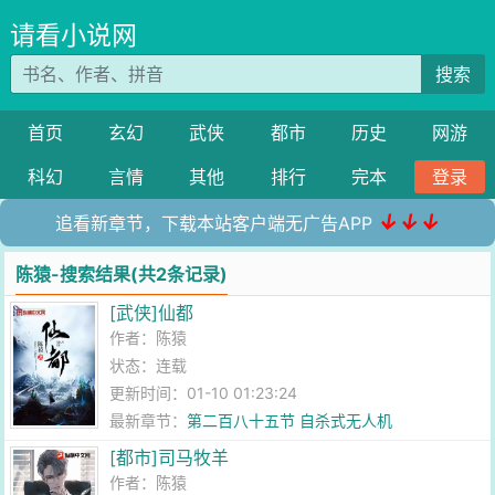
请看小说网
搜索
首页
玄幻
武侠
都市
历史
网游
科幻
言情
其他
排行
完本
登录
↓↓↓
追看新章节，下载本站客户端无广告APP
陈猿-搜索结果(共2条记录)
[武侠]仙都
作者：
陈猿
状态：连载
更新时间：01-10 01:23:24
最新章节：
第二百八十五节 自杀式无人机
[都市]司马牧羊
作者：
陈猿