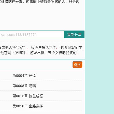
沈穗悠站在云端，俯瞰脚下蝼蚁般哭求的人，只是淡
复制分享
皇帝派人抄我家？
、
恒火与狠活之主
、
钓系侧写师在
，他在网上哭唧唧
、
游龙出狱：五个女神助我渡劫
、
倒序
第0004章 要债
第0008章 隐瞒
第0012章 恼羞成怒
第0016章 出路选择