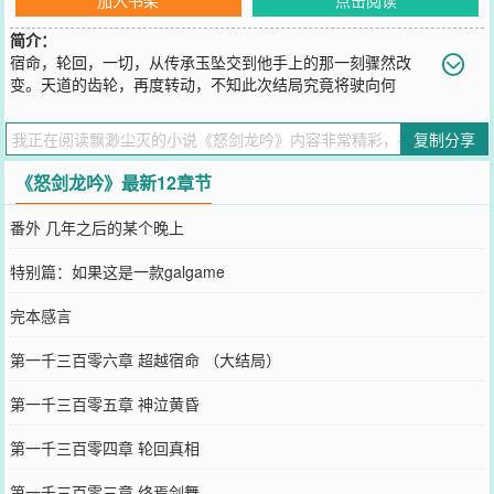
简介：
宿命，轮回，一切，从传承玉坠交到他手上的那一刻骤然改
变。天道的齿轮，再度转动，不知此次结局究竟将驶向何
方……跨越三千年时空的羁绊，在两个灵魂意外邂逅时开始。龙吟起
时，四方震怒，苍穹失色。霜锋出手，万剑臣服，神魔共诛。半生流
复制分享
光幻梦，兄弟并肩，只手补天寻剑意。一世尘缘难了，美人在侧，落
英煮酒笑红尘。……剑者,以心为刃；武者，以仁为念。不求一世无
《怒剑龙吟》最新12章节
憾，只望此生无悔，眷恋的一切皆由手中之剑去守护！（全本免
您要是觉得《
怒剑龙吟
》还不错的话请不要忘记向您QQ群和微博微信
番外 几年之后的某个晚上
里的朋友推荐哦！
特别篇：如果这是一款galgame
完本感言
第一千三百零六章 超越宿命 （大结局）
第一千三百零五章 神泣黄昏
第一千三百零四章 轮回真相
第一千三百零三章 终焉剑舞