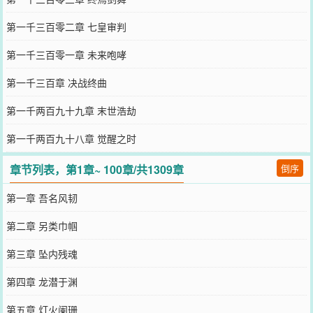
第一千三百零二章 七皇审判
第一千三百零一章 未来咆哮
第一千三百章 决战终曲
第一千两百九十九章 末世浩劫
第一千两百九十八章 觉醒之时
章节列表，第1章~ 100章/共1309章
倒序
第一章 吾名风韧
第二章 另类巾帼
第三章 坠内残魂
第四章 龙潜于渊
第五章 灯火阑珊