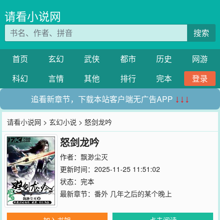
请看小说网
搜索
首页
玄幻
武侠
都市
历史
网游
科幻
言情
其他
排行
完本
登录
追看新章节，下载本站客户端无广告APP
↓↓↓
请看小说网
>
玄幻小说
> 怒剑龙吟
怒剑龙吟
作者：
飘渺尘灭
更新时间：2025-11-25 11:51:02
状态：完本
最新章节：
番外 几年之后的某个晚上
加入书架
点击阅读