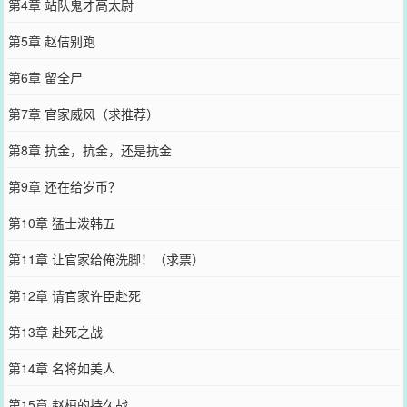
第4章 站队鬼才高太尉
第5章 赵佶别跑
第6章 留全尸
第7章 官家威风（求推荐）
第8章 抗金，抗金，还是抗金
第9章 还在给岁币？
第10章 猛士泼韩五
第11章 让官家给俺洗脚！（求票）
第12章 请官家许臣赴死
第13章 赴死之战
第14章 名将如美人
第15章 赵桓的持久战