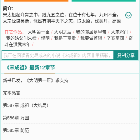
简介：
宋太祖起介胄之中，践九五之位，在位十有七年，九州不全。
太宗沈谋英断，慨然有削平天下之志，取太原，伐契丹，高粱
河，驴车梦断。及至靖康赵桓，去六世之颓靡，翼护京城，血战胡
其它作品：
大明第一臣
/
大明之后
/
我的邻居是皇帝
/
大宋将门
/
虏。乘时应运，豪杰景从，戡乱摧强，以成大业。破金国，服西夏，
我的姑父叫朱棣
/
悍明
/
我是王富贵
/
我要做首辅
/
辛亥军阀
/
奋
威德遐被，四方宾服。幅陨之广，远迈汉、唐。成功骏烈，卓乎盛
斗在洪武末年
/
矣。故曰：宋成祖！……交流催更群：284，427，642
您要是觉得《
宋成祖
》还不错的话请不要忘记向您QQ群和微博微信里
复制分享
的朋友推荐哦！
《宋成祖》最新12章节
新书已发，《大明第一臣》求支持
完本感言
第587章 成祖（大结局）
第586章 万国
第585章 防范