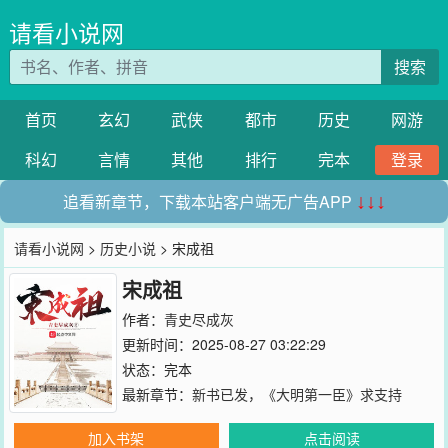
请看小说网
搜索
首页
玄幻
武侠
都市
历史
网游
科幻
言情
其他
排行
完本
登录
追看新章节，下载本站客户端无广告APP
↓↓↓
请看小说网
>
历史小说
> 宋成祖
宋成祖
作者：
青史尽成灰
更新时间：2025-08-27 03:22:29
状态：完本
最新章节：
新书已发，《大明第一臣》求支持
加入书架
点击阅读