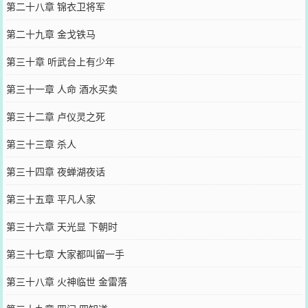
第二十八章 锦衣卫将军
第二十九章 金戈铁马
第三十章 听武台上有少年
第三十一章 人命 酒水买卖
第三十二章 卢仪灵之死
第三十三章 杀人
第三十四章 夜蝉湖夜话
第三十五章 平凡人家
第三十六章 天光显 下朝时
第三十七章 大家都叫留一手
第三十八章 火神临世 金雷落