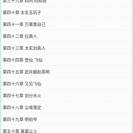
第三十九章 四问 四知道
第四十章 太玄玉玑子
第四十一章 万事靠自己
第四十二章 扛鼎人
第四十三章 太玄剑真人
第四十四章 登仙 飞仙
第四十五章 武弁服赵高明
第四十六章 又见飞仙
第四十七章 剑分水火
第四十八章 尘埃落定
第四十九章 明伯爷
第五十章 甚嚣尘上