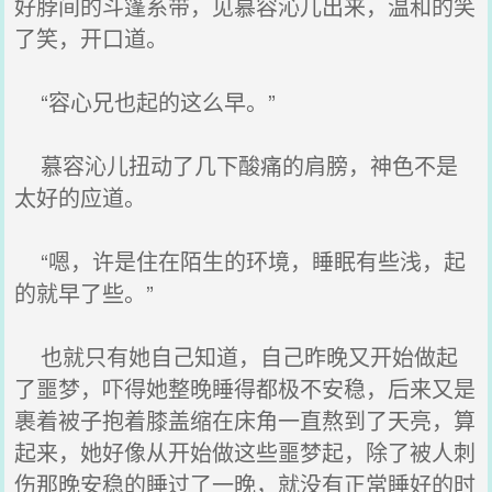
好脖间的斗篷系带，见慕容沁儿出来，温和的笑
了笑，开口道。
“容心兄也起的这么早。”
慕容沁儿扭动了几下酸痛的肩膀，神色不是
太好的应道。
“嗯，许是住在陌生的环境，睡眠有些浅，起
的就早了些。”
也就只有她自己知道，自己昨晚又开始做起
了噩梦，吓得她整晚睡得都极不安稳，后来又是
裹着被子抱着膝盖缩在床角一直熬到了天亮，算
起来，她好像从开始做这些噩梦起，除了被人刺
伤那晚安稳的睡过了一晚，就没有正常睡好的时