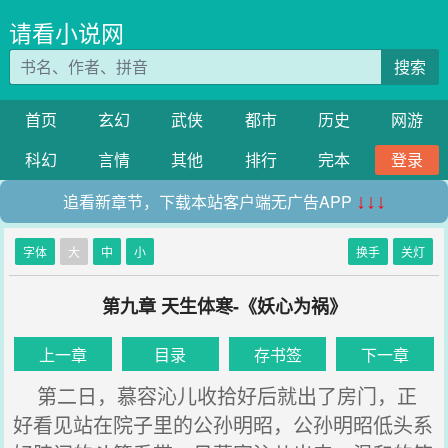
请看小说网
搜索
首页
玄幻
武侠
都市
历史
网游
科幻
言情
其他
排行
完本
登录
追看新章节，下载本站客户端无广告APP
↓↓↓
字体
大
中
小
换手
关灯
第九章 天生体寒-《妖心为祸》
上一章
目录
存书签
下一章
第二日，慕容沁儿收拾好后就出了房门，正
好看见站在院子里的公孙明昭，公孙明昭低头系