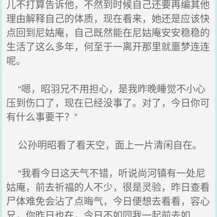
儿不打算告诉他，不然到时候自己还要再编其他
理由解释自己的体质，现在看来，她还是应该快
点回到尼姑庵，自己既然能在尼姑庵安安稳稳的
生活了这么多年，何至于一离开那里就噩梦连连
呢。
“嗯，昭羽兄不用担心，是我昨晚睡觉不小心
压到伤口了，现在已经没事了。对了，今日你可
有什么事要干？”
公孙明昭看了看天空，面上一片清闲自在。
“我看今日这天气不错，听说尚河镇有一处尼
姑庵，前去祈福的人不少，很是灵验，昨日查看
尸体难免会沾了点晦气，今日便想去看看，容心
兄，你昨日也在，今日不如同我一起前去如