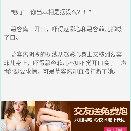
“够了！你当本相是摆设么？！”
慕容离一开口，吓得赵彩心和慕容菲儿都噤
了口。
慕容离阴冷的视线从赵彩心身上又移到慕容
菲儿身上，吓得慕容菲儿不知不觉开口唤了一声
“爹”想要求情，可是慕容离却直接打断了她。