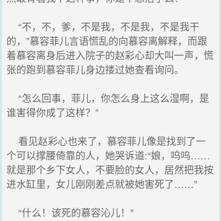
“不，不，爹，不是我，不是我，不是我干
的，”慕容菲儿言语慌乱的向慕容离解释，而跟
着慕容离身后进入院子的赵彩心却大叫一声，慌
张的跑到慕容菲儿身边搂过她查看询问。
“怎么回事，菲儿，你怎么身上这么湿啊，是
谁害得你成了这样？”
看见赵彩心也来了，慕容菲儿像是找到了一
个可以撑腰倚靠的人，她哭诉道:“娘，呜呜……
就是那个乡下女人，不要脸的女人，居然把我按
进水缸里，女儿刚刚差点就被她害死了……”
“什么！该死的慕容沁儿！”