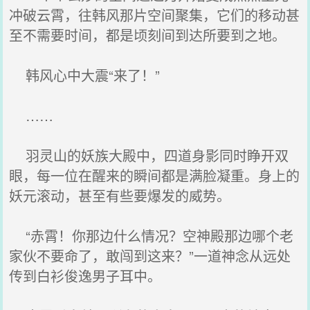
冲破云霄，往韩风那片空间聚集，它们的移动甚
至不需要时间，都是顷刻间到达所要到之地。
韩风心中大震“来了！”
……
羽灵山的妖族大殿中，四道身影同时睁开双
眼，每一位在醒来的瞬间都是满脸凝重。身上的
妖元滚动，甚至有些要爆发的威势。
“赤霄！你那边什么情况？空神殿那边哪个老
家伙不要命了，敢闯到这来？”一道神念从远处
传到白衫俊逸男子耳中。