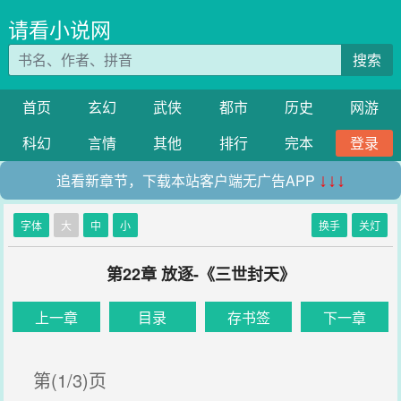
请看小说网
搜索
首页
玄幻
武侠
都市
历史
网游
科幻
言情
其他
排行
完本
登录
追看新章节，下载本站客户端无广告APP
↓↓↓
字体
大
中
小
换手
关灯
第22章 放逐-《三世封天》
上一章
目录
存书签
下一章
第(1/3)页