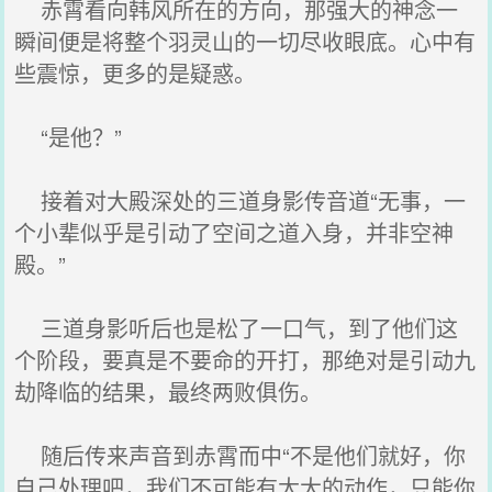
赤霄看向韩风所在的方向，那强大的神念一
瞬间便是将整个羽灵山的一切尽收眼底。心中有
些震惊，更多的是疑惑。
“是他？”
接着对大殿深处的三道身影传音道“无事，一
个小辈似乎是引动了空间之道入身，并非空神
殿。”
三道身影听后也是松了一口气，到了他们这
个阶段，要真是不要命的开打，那绝对是引动九
劫降临的结果，最终两败俱伤。
随后传来声音到赤霄而中“不是他们就好，你
自己处理吧，我们不可能有太大的动作，只能你