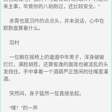
来主事，毕竟你的八劫刚过，还比较安全。”
赤霄也是沉吟的点点头，并未说话，心中在
默默盘算着什么。
羽村
一位躺在摇椅上的邋遢中年男子，浑身破破
烂烂，满脸胡茬，还算俊逸的面庞也被凌乱的头
发挡住。手中拿着一个酒葫芦正悠闲的往嘴里灌
酒。
突然间，身子猛然一怔直接坐起。
“噗！”的一声